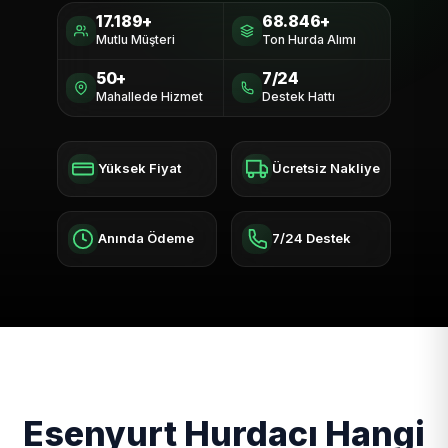
17.189+
68.846+
Mutlu Müşteri
Ton Hurda Alımı
50+
7/24
Mahallede Hizmet
Destek Hattı
Yüksek Fiyat
Ücretsiz Nakliye
Anında Ödeme
7/24 Destek
Esenyurt Hurdacı Hangi