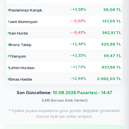
+2,58%
59,08 TL
Paslanmaz Karışık
-0,03%
137,05 TL
Jant Alüminyum
-0,43%
362,91 TL
Sarı Hurda
+2,46%
425,68 TL
Bronz Talaşı
+2,33%
59,47 TL
Titanyum
+1,73%
937,69 TL
Lehim Hurdası
+2,94%
2.962,03 TL
Elmas Hadde
Son Güncelleme:
10.08.2026 Pazartesi - 14:47
(LME Borsası Anlık Verileri)
* Fiyatlar piyasa koşullarına göre günlük değişiklik gösterebilir.
Güncel fiyat için lütfen arayınız.