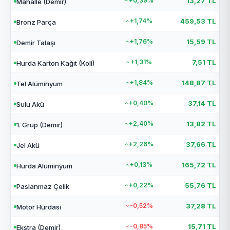
+0,39%
13,27 TL
Mahalle (Demir)
+1,74%
459,53 TL
Bronz Parça
+1,76%
15,59 TL
Demir Talaşı
+1,31%
7,51 TL
Hurda Karton Kağıt (Koli)
+1,84%
148,87 TL
Tel Alüminyum
+0,40%
37,14 TL
Sulu Akü
+2,40%
13,82 TL
1. Grup (Demir)
+2,26%
37,66 TL
Jel Akü
+0,13%
165,72 TL
Hurda Alüminyum
+0,22%
55,76 TL
Paslanmaz Çelik
-0,52%
37,28 TL
Motor Hurdası
-0,85%
15,71 TL
Ekstra (Demir)