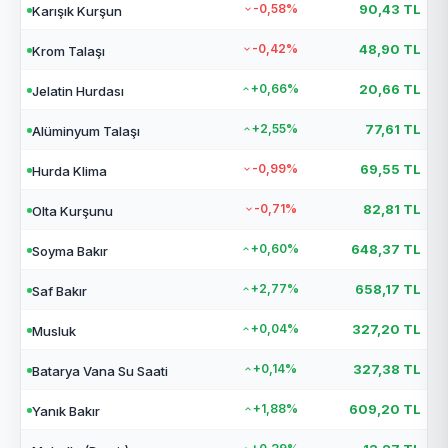
-0,58%
90,43 TL
Karışık Kurşun
-0,42%
48,90 TL
Krom Talaşı
+0,66%
20,66 TL
Jelatin Hurdası
+2,55%
77,61 TL
Alüminyum Talaşı
-0,99%
69,55 TL
Hurda Klima
-0,71%
82,81 TL
Olta Kurşunu
+0,60%
648,37 TL
Soyma Bakır
+2,77%
658,17 TL
Saf Bakır
+0,04%
327,20 TL
Musluk
+0,14%
327,38 TL
Batarya Vana Su Saati
+1,88%
609,20 TL
Yanık Bakır