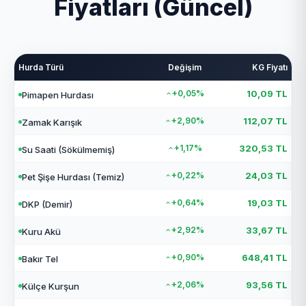
Fiyatları (Güncel)
Hurda Türü
Değişim
KG Fiyatı
+0,05%
10,09 TL
Pimapen Hurdası
+2,90%
112,07 TL
Zamak Karışık
+1,17%
320,53 TL
Su Saati (Sökülmemiş)
+0,22%
24,03 TL
Pet Şişe Hurdası (Temiz)
+0,64%
19,03 TL
DKP (Demir)
+2,92%
33,67 TL
Kuru Akü
+0,90%
648,41 TL
Bakır Tel
+2,06%
93,56 TL
Külçe Kurşun